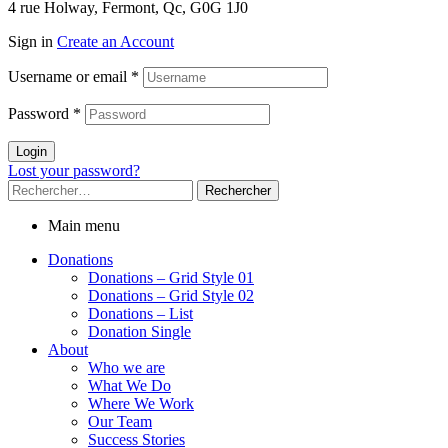
4 rue Holway, Fermont, Qc, G0G 1J0
Sign in
Create an Account
Username or email
*
Password
*
Login
Lost your password?
Rechercher :
Main menu
Donations
Donations – Grid Style 01
Donations – Grid Style 02
Donations – List
Donation Single
About
Who we are
What We Do
Where We Work
Our Team
Success Stories